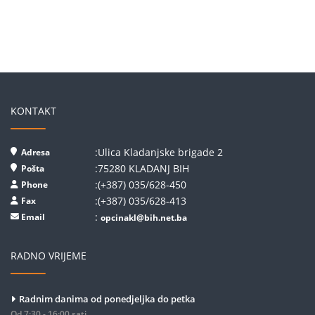
KONTAKT
:Ulica Kladanjske brigade 2
Adresa
:75280 KLADANJ BIH
Pošta
:(+387) 035/628-450
Phone
:(+387) 035/628-413
Fax
:
Email
opcinakl@bih.net.ba
RADNO VRIJEME
Radnim danima od ponedjeljka do petka
Od 7:30 - 16:00 sati