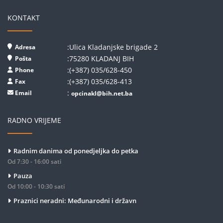
KONTAKT
:Ulica Kladanjske brigade 2
Adresa
:75280 KLADANJ BIH
Pošta
:(+387) 035/628-450
Phone
:(+387) 035/628-413
Fax
:
Email
opcinakl@bih.net.ba
RADNO VRIJEME
Radnim danima od ponedjeljka do petka
Od 7:30 - 16:00 sati
Pauza
Od 10:00 - 10:30 sati
Praznici neradni: Međunarodni i državn