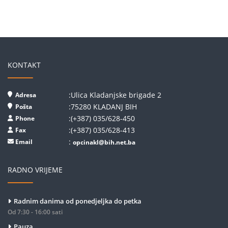
KONTAKT
:Ulica Kladanjske brigade 2
Adresa
:75280 KLADANJ BIH
Pošta
:(+387) 035/628-450
Phone
:(+387) 035/628-413
Fax
:
Email
opcinakl@bih.net.ba
RADNO VRIJEME
Radnim danima od ponedjeljka do petka
Od 7:30 - 16:00 sati
Pauza