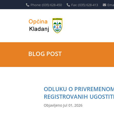
Phone: (035) 628-450
Fax: (035) 628-413
Emai
BLOG POST
ODLUKU O PRIVREMENO
REGISTROVANIH UGOSTIT
Objavljeno Jul 01, 2026