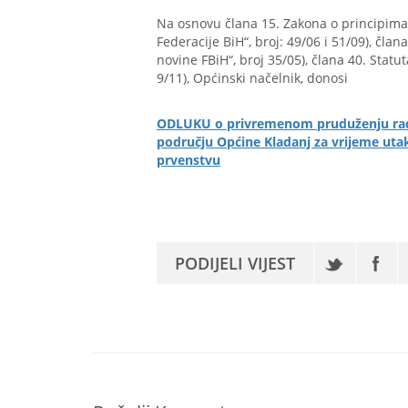
Na osnovu člana 15. Zakona o principima
Federacije BiH“, broj: 49/06 i 51/09), čla
novine FBiH“, broj 35/05), člana 40. Stat
9/11), Općinski načelnik, donosi
ODLUKU o privremenom pruduženju radn
području Općine Kladanj za vrijeme uta
prvenstvu
PODIJELI VIJEST