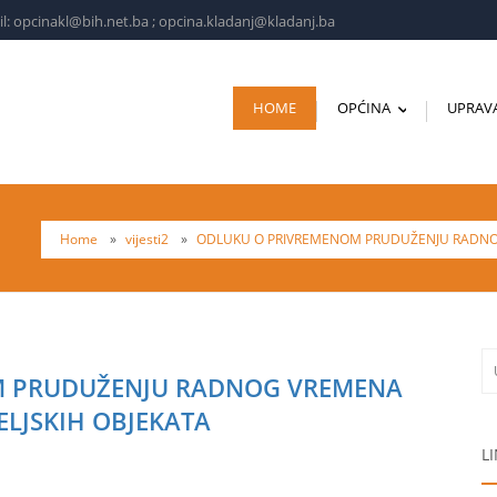
l: opcinakl@bih.net.ba ; opcina.kladanj@kladanj.ba
HOME
OPĆINA
UPRAV
...
Home
»
vijesti2
»
ODLUKU O PRIVREMENOM PRUDUŽENJU RADNOG
M PRUDUŽENJU RADNOG VREMENA
ELJSKIH OBJEKATA
L