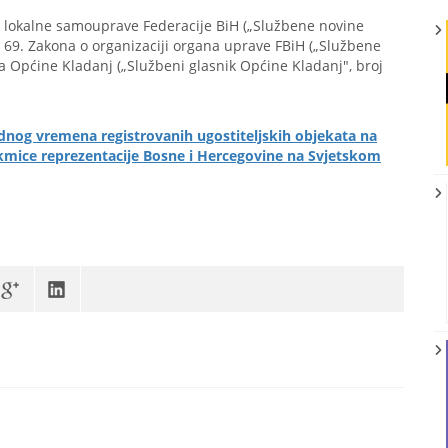
 lokalne samouprave Federacije BiH („Službene novine
na 69. Zakona o organizaciji organa uprave FBiH („Službene
uta Općine Kladanj („Službeni glasnik Općine Kladanj", broj
og vremena registrovanih ugostiteljskih objekata na
kmice reprezentacije Bosne i Hercegovine na Svjetskom