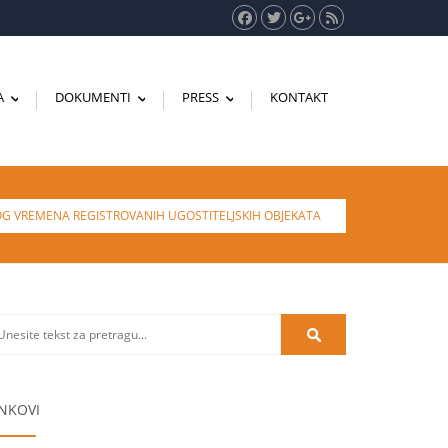
A
DOKUMENTI
PRESS
KONTAKT
...
...
...
 VREMENA REGISTROVANIH UGOSTITELJSKIH OBJEKATA
INKOVI