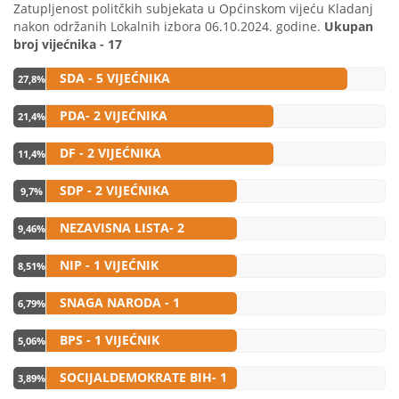
Zatupljenost politčkih subjekata u Općinskom vijeću Kladanj
nakon održanih Lokalnih izbora 06.10.2024. godine.
Ukupan
broj vijećnika - 17
SDA - 5 VIJEĆNIKA
27,8%
PDA- 2 VIJEĆNIKA
21,4%
DF - 2 VIJEĆNIKA
11,4%
SDP - 2 VIJEĆNIKA
9,7%
NEZAVISNA LISTA- 2
9,46%
VIJEĆNIKA
NIP - 1 VIJEĆNIK
8,51%
SNAGA NARODA - 1
6,79%
VIJEĆNIK
BPS - 1 VIJEĆNIK
5,06%
SOCIJALDEMOKRATE BIH- 1
3,89%
VIJEĆNIK