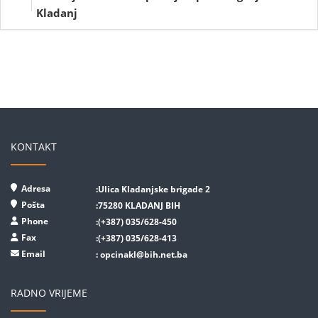
Kladanj
KONTAKT
Adresa
:Ulica Kladanjske brigade 2
Pošta
:75280 KLADANJ BIH
Phone
:(+387) 035/628-450
Fax
:(+387) 035/628-413
Email
:
opcinakl@bih.net.ba
RADNO VRIJEME