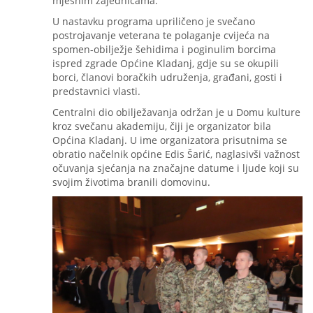
mjesnim zajednicama.
U nastavku programa upriličeno je svečano
postrojavanje veterana te polaganje cvijeća na
spomen-obilježje šehidima i poginulim borcima
ispred zgrade Općine Kladanj, gdje su se okupili
borci, članovi boračkih udruženja, građani, gosti i
predstavnici vlasti.
Centralni dio obilježavanja održan je u Domu kulture
kroz svečanu akademiju, čiji je organizator bila
Općina Kladanj. U ime organizatora prisutnima se
obratio načelnik općine Edis Šarić, naglasivši važnost
očuvanja sjećanja na značajne datume i ljude koji su
svojim životima branili domovinu.