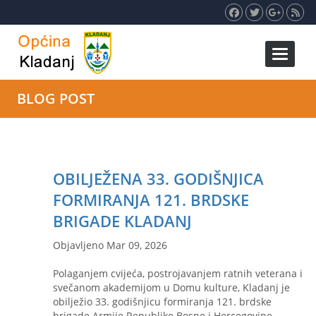
Toggle 
BLOG POST
OBILJEŽENA 33. GODIŠNJICA
FORMIRANJA 121. BRDSKE
BRIGADE KLADANJ
Objavljeno Mar 09, 2026
Polaganjem cvijeća, postrojavanjem ratnih veterana i
svečanom akademijom u Domu kulture, Kladanj je
obilježio 33. godišnjicu formiranja 121. brdske
brigade Armije Republike Bosne i Hercegovine –