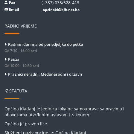
:(+387) 035/628-413
Fax
:
Email
opcinakl@bih.net.ba
RADNO VRIJEME
Radnim danima od ponedjeljka do petka
Od 7:30 - 16:00 sati
Pauza
Od 10:00 - 10:30 sati
Praznici neradni: Međunarodni i državn
IZ STATUTA
Općina Kladanj je jedinica lokalne samouprave sa pravima i
obavezama utvrđenim ustavom i zakonom
Općina je pravno lice
Službeni naziv općine je: Općina Kladanj