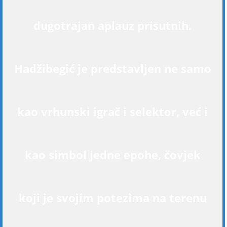
dugotrajan aplauz prisutnih.
Hadžibegić je predstavljen ne samo
kao vrhunski igrač i selektor, već i
kao simbol jedne epohe, čovjek
koji je svojim potezima na terenu