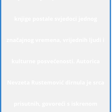
knjige postale svjedoci jednog
značajnog vremena, vrijednih ljudi i
kulturne posvećenosti. Autorica
Nevzeta Rustemović dirnula je srca
prisutnih, govoreći s iskrenom