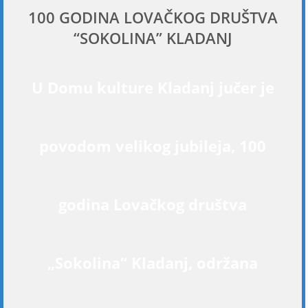
100 GODINA LOVAČKOG DRUŠTVA
“SOKOLINA” KLADANJ
U Domu kulture Kladanj jučer je
povodom velikog jubileja, 100
godina Lovačkog društva
„Sokolina“ Kladanj, održana