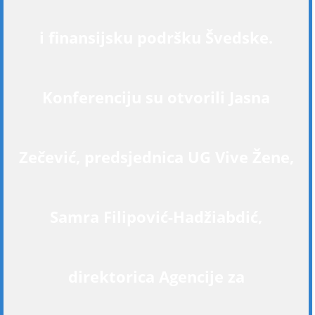
i finansijsku podršku Švedske.
Konferenciju su otvorili Jasna
Zečević, predsjednica UG Vive Žene,
Samra Filipović-Hadžiabdić,
direktorica Agencije za