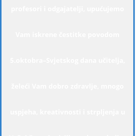
profesori i odgajatelji, upućujemo
Vam iskrene čestitke povodom
5.oktobra–Svjetskog dana učitelja,
želeći Vam dobro zdravlje, mnogo
uspjeha, kreativnosti i strpljenja u