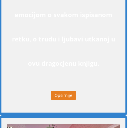
emocijom o svakom ispisanom
retku, o trudu i ljubavi utkanoj u
ovu dragocjenu knjigu.
Opširnije