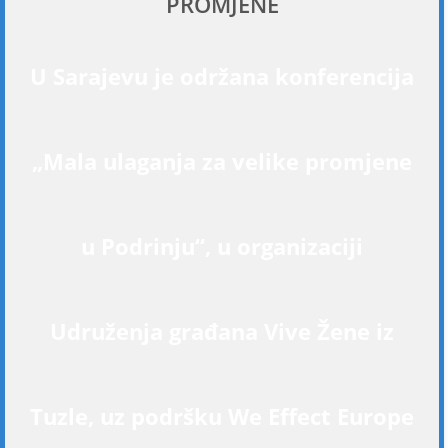
PROMJENE
U Sarajevu je održana konferencija
„Mala ulaganja za velike promjene
u Podrinju“, u organizaciji
Udruženja građana Vive Žene iz
Tuzle, uz podršku We Effect Europe