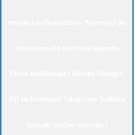
imena s ovih prostora. Promociji su
prisustvovale sportske legende
Faruk Hadžibegić i Mirsad Fazlagić,
čiji su životopisi i doprinos fudbalu
izazvali snažne emocije i