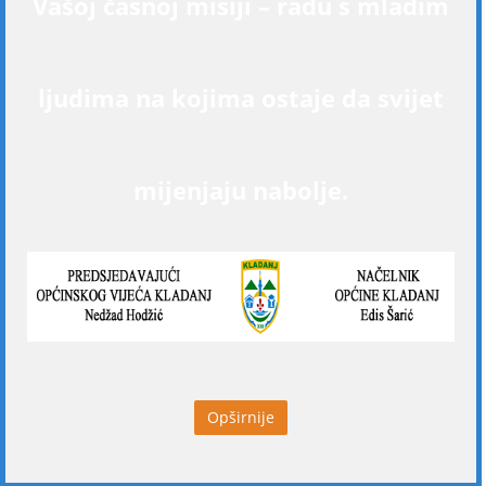
Vašoj časnoj misiji – radu s mladim
ljudima na kojima ostaje da svijet
mijenjaju nabolje.
Opširnije