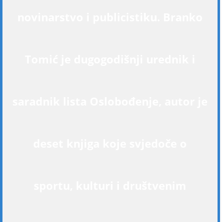
novinarstvo i publicistiku. Branko
Tomić je dugogodišnji urednik i
saradnik lista Oslobođenje, autor je
deset knjiga koje svjedoče o
sportu, kulturi i društvenim