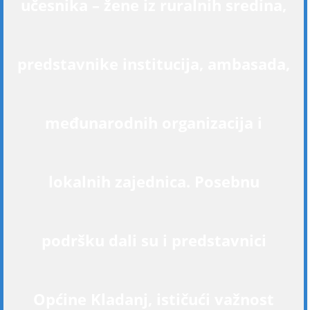
učesnika – žene iz ruralnih sredina,
predstavnike institucija, ambasada,
međunarodnih organizacija i
lokalnih zajednica. Posebnu
podršku dali su i predstavnici
Općine Kladanj, ističući važnost