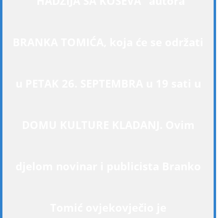
“HADŽIJA SA KOŠEVA“ autora
BRANKA TOMIĆA, koja će se održati
u PETAK 26. SEPTEMBRA u 19 sati u
DOMU KULTURE KLADANJ. Ovim
djelom novinar i publicista Branko
Tomić ovjekovječio je