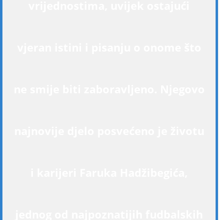
vrijednostima, uvijek ostajući
vjeran istini i pisanju o onome što
ne smije biti zaboravljeno. Njegovo
najnovije djelo posvećeno je životu
i karijeri Faruka Hadžibegića,
jednog od najpoznatijih fudbalskih