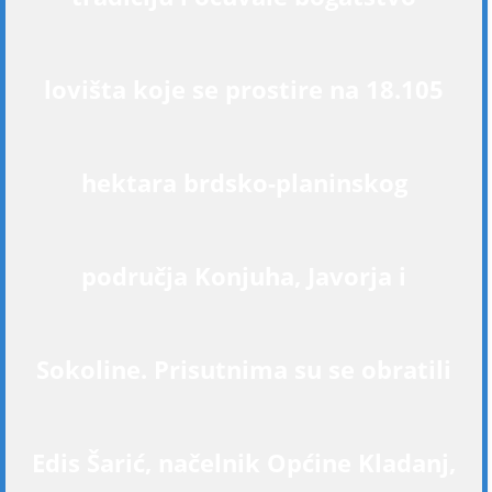
lovišta koje se prostire na 18.105
hektara brdsko-planinskog
područja Konjuha, Javorja i
Sokoline. Prisutnima su se obratili
Edis Šarić, načelnik Općine Kladanj,