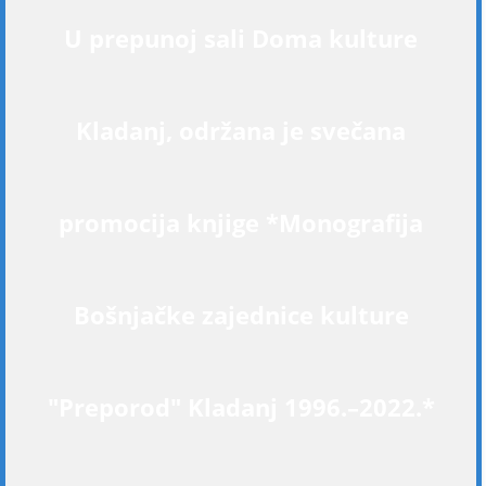
U prepunoj sali Doma kulture
Kladanj, održana je svečana
promocija knjige *Monografija
Bošnjačke zajednice kulture
"Preporod" Kladanj 1996.–2022.*