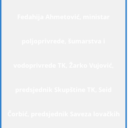
Fedahija Ahmetović, ministar
poljoprivrede, šumarstva i
vodoprivrede TK, Žarko Vujović,
predsjednik Skupštine TK, Seid
Čorbić, predsjednik Saveza lovačkih