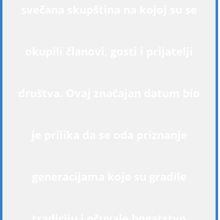
svečana skupština na kojoj su se
okupili članovi, gosti i prijatelji
društva. Ovaj značajan datum bio
je prilika da se oda priznanje
generacijama koje su gradile
tradiciju i očuvale bogatstvo