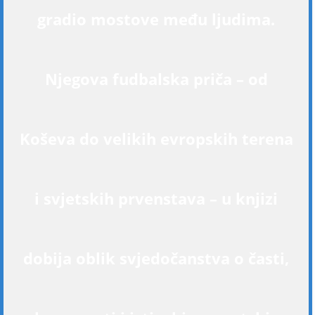
gradio mostove među ljudima.
Njegova fudbalska priča – od
Koševa do velikih evropskih terena
i svjetskih prvenstava – u knjizi
dobija oblik svjedočanstva o časti,