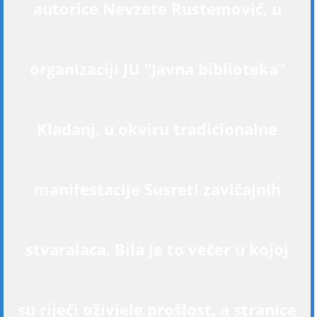
autorice Nevzete Rustemović, u
organizaciji JU “Javna biblioteka“
Kladanj, u okviru tradicionalne
manifestacije Susreti zavičajnih
stvaralaca. Bila je to večer u kojoj
su riječi oživjele prošlost, a stranice