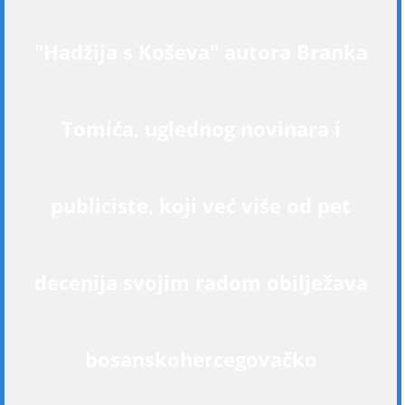
"Hadžija s Koševa" autora Branka
Tomića, uglednog novinara i
publiciste, koji već više od pet
decenija svojim radom obilježava
bosanskohercegovačko