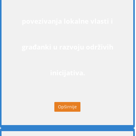
povezivanja lokalne vlasti i
građanki u razvoju održivih
inicijativa.
Opširnije