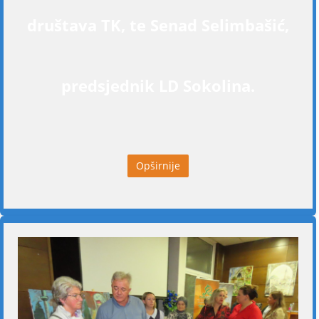
društava TK, te Senad Selimbašić,
predsjednik LD Sokolina.
Opširnije