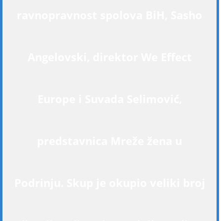
ravnopravnost spolova BiH, Sasho
Angelovski, direktor We Effect
Europe i Suvada Selimović,
predstavnica Mreže žena u
Podrinju. Skup je okupio veliki broj